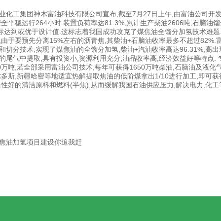
西煤业化工集团神木富油科技有限公司宣布,截至7月27日上午,由富油公司开
全平稳运行264小时.装置负荷率达81.3%,累计生产柴油2606吨,石脑油馏
各项指标达到或优于设计值.这标志着我国成功攻克了煤焦油全馏分加氢技术难题
,由于要预先分离16%左右的沥青焦,其柴油+石脑油收率最多不超过82%
切分技术,实现了煤焦油的全馏分加氢,柴油+汽油收率高达96.31%,高
的尾气中提取,具有投资小,资源利用充分,油品收率高,经济效益好等特点.
00万吨,若全部采用富油公司技术,每年可获得1650万吨柴油,石脑油及液
尔多斯,新疆哈密等地适宜热解提取焦油的低阶煤拿出1/10进行加工,即可
活性好的清洁原料和燃料(半焦),从而缓解我国石油供应压力,解决电力,化工
焦油加氢项目建设你追我赶