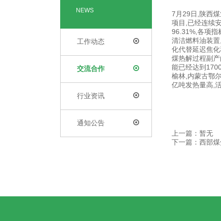
NEWS
7月29日,陕
项目,已经连续安
96.31%,
清洁燃料油装置
工作动态
化代替延迟焦化和
煤热解过程副产
能已经达到17
交流合作
榆林,内蒙古鄂
亿吨发热量高,
行业资讯
通知公告
上一篇：暂无
下一篇：西部煤