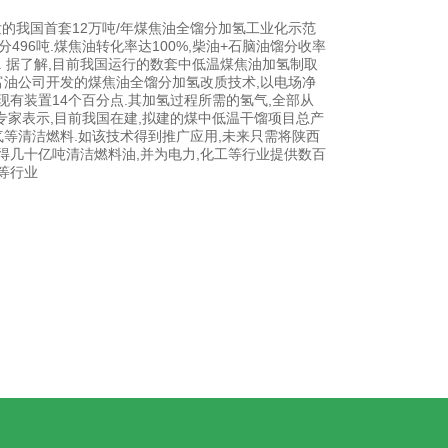
发的我国首套12万吨/年煤焦油全馏分加氢工业化示范
分496吨.煤焦油转化率达100%,柴油+石脑油馏分收率
. 据了解,目前我国运行的数套中低温煤焦油加氢制取
.富油公司开发的煤焦油全馏分加氢改质技术,以电场净
出现有装置14个百分点.其加氢过程所需的氢气,全部从
 专家表示,目前我国在建,拟建的煤中低温干馏项目总产
化气等清洁燃料.如该技术得到推广应用,未来只需将陕西
获得几十亿吨清洁燃料油,并为电力,化工等行业提供数百
等行业